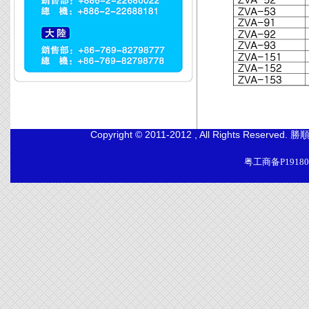
Copyright © 2011-2012 , All Righ
粤工商备P191806